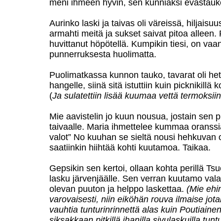
meni ihmeen hyvin, sen kunniaksi evästauko
Aurinko laski ja taivas oli väreissä, hiljai
armahti meitä ja sukset saivat pitoa alleen. 
huvittanut höpötellä. Kumpikin tiesi, on vaan
punnerruksesta huolimatta.
Puolimatkassa kunnon tauko, tavarat oli he
hangelle, siinä sitä istuttiin kuin picknikillä
(
Ja sulatettiin lisää kuumaa vettä termoksiin
Mie aavistelin jo kuun nousua, jostain sen pi
taivaalle. Maria ihmettelee kummaa oranssia 
valot” No kuuhan se sieltä nousi hehkuvan 
saatiinkin hiihtää kohti kuutamoa. Taikaa.
Gepsikin sen kertoi, ollaan kohta perillä 
lasku järvenjäälle. Sen verran kuutamo vala
olevan puuton ja helppo laskettaa.
(Mie ehi
varovaisesti, niin eiköhän rouva ilmaise jo
vauhtia tunturinrinnettä alas kuin Poutiain
siksakkaan pitkillä ihanilla sivulaskuilla tun