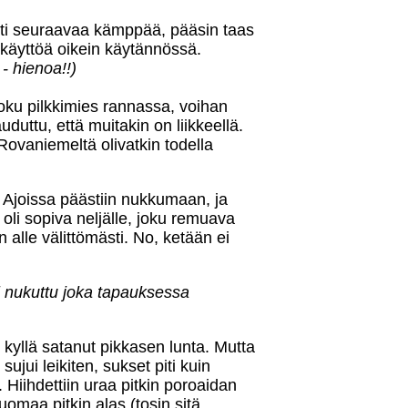
hti seuraavaa kämppää, pääsin taas
käyttöä oikein käytännössä.
- hienoa!!)
joku pilkkimies rannassa, voihan
uduttu, että muitakin on liikkeellä.
Rovaniemeltä olivatkin todella
n. Ajoissa päästiin nukkumaan, ja
ä oli sopiva neljälle, joku remuava
 alle välittömästi. No, ketään ei
si nukuttu joka tapauksessa
i kyllä satanut pikkasen lunta. Mutta
sujui leikiten, sukset piti kuin
 Hiihdettiin uraa pitkin poroaidan
iuomaa pitkin alas (tosin sitä