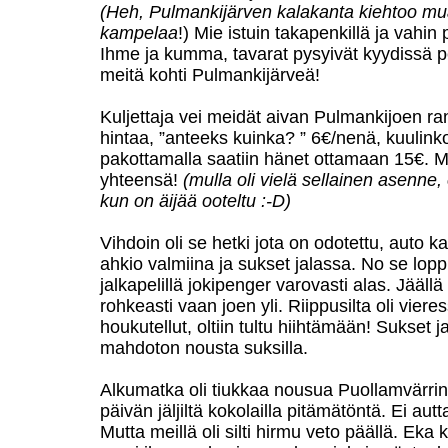
(Heh, Pulmankijärven kalakanta kiehtoo mu
kampelaa
!) Mie istuin takapenkillä ja vahin
Ihme ja kumma, tavarat pysyivät kyydissä per
meitä kohti Pulmankijärveä!
Kuljettaja vei meidät aivan Pulmankijoen ran
hintaa, ”anteeks kuinka? ” 6€/nenä, kuulin
pakottamalla saatiin hänet ottamaan 15€. Ma
yhteensä!
(mulla oli vielä sellainen asenne
kun on äijää ooteltu :-D)
Vihdoin oli se hetki jota on odotettu, auto ka
ahkio valmiina ja sukset jalassa. No se loppu
jalkapelillä jokipenger varovasti alas. Jäällä
rohkeasti vaan joen yli. Riippusilta oli vier
houkutellut, oltiin tultu hiihtämään! Sukset j
mahdoton nousta suksilla.
Alkumatka oli tiukkaa nousua Puollamvärrin r
päivän jäljiltä kokolailla pitämätöntä. Ei aut
Mutta meillä oli silti hirmu veto päällä. Ek