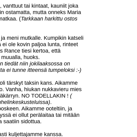
vanttuut tai kintaat, kauniit joka
in ostamatta, mutta onneks Maria
matkaa. (
Tarkkaan harkittu ostos
ja meni mutkalle. Kumpikin katseli
 ei ole kovin paljoa lunta, rinteet
s Rance tiesi kertoa, että
 muualla, huoks.
en tiedät niin jokilaaksossa on
 ei tunne itteensä tumpeloksi :-)
li tärskyt taksin kans. Aikamme
uto. Vanha, hiukan nukkavieru mies
a peräkärryn. NO TODELLAKIN !
(
uhelinkeskusteluissa)
.
oskeen. Aikamme ooteltiin, ja
ssä ei ollut perälaitaa tai mitään
 saatiin sidottua.
vasti kuljettajamme kanssa.