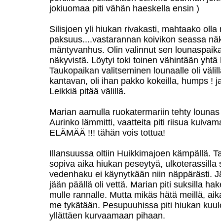
jokiuomaa piti vähän haeskella ensin )
Silisjoen yli hiukan rivakasti, mahtaako olla
paksuus....vastarannan koivikon seassa näk
mäntyvanhus. Olin valinnut sen lounaspaikak
näkyvistä. Löytyi toki toinen vähintään yhtä
Taukopaikan valitseminen lounaalle oli väli
kantavan, oli ihan pakko kokeilla, humps ! ja
Leikkiä pitää välillä.
Marian aamulla ruokatermariin tehty lounas
Aurinko lämmitti, vaatteita piti riisua kui
ELÄMÄÄ !!! tähän vois tottua!
Illansuussa oltiin Huikkimajoen kämpällä. Ta
sopiva aika hiukan peseytyä, ulkoterassilla 
vedenhaku ei käynytkään niin näppärästi. Jä
jään päällä oli vettä. Marian piti suksilla h
mulle rannalle. Mutta mikäs hätä meillä, ai
me tykätään. Pesupuuhissa piti hiukan kuulo
yllättäen kurvaamaan pihaan.