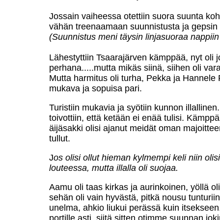
Jossain vaiheessa otettiin suora suunta ko
vähän treenaamaan suunnistusta ja gepsin 
(Suunnistus meni täysin linjasuoraa nappiin 
Lähestyttiin Tsaarajärven kämppää, nyt oli 
perhana.....mutta mikäs siinä, siihen oli vara
Mutta harmitus oli turha, Pekka ja Hannele 
mukava ja sopuisa pari.
Turistiin mukavia ja syötiin kunnon illalline
toivottiin, että ketään ei enää tulisi. Kämpp
äijäsakki olisi ajanut meidät oman majoitteen
tullut.
J
os olisi ollut hieman kylmempi keli niin oli
louteessa, mutta illalla oli suojaa.
Aamu oli taas kirkas ja aurinkoinen, yöllä ol
sehän oli vain hyvästä, pitkä nousu tunturiin 
unelma, ahkio liukui perässä kuin itsekseen.
portille asti, siitä sitten otimme suunnan jok