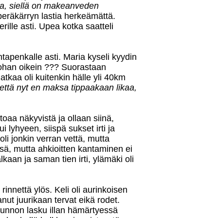
a, siellä on makeanveden
 peräkärryn lastia herkeämättä.
ille asti. Upea kotka saatteli
tapenkalle asti. Maria kyseli kyydin
kohan oikein ??? Suorastaan
tkaa oli kuitenkin hälle yli 40km
, että nyt en maksa tippaakaan likaa,
toaa näkyvistä ja ollaan siinä,
i lyhyeen, siispä sukset irti ja
 oli jonkin verran vettä, mutta
essä, mutta ahkioitten kantaminen ei
alkaan ja saman tien irti, ylämäki oli
innettä ylös. Keli oli aurinkoisen
tanut juurikaan tervat eikä rodet.
a kunnon lasku illan hämärtyessä