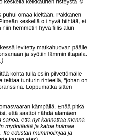
 keskellä kelkkaurien risteystä ☺
suus puhui omaa kieltään. Pakkanen
Pimeän keskellä oli hyvä hiihtää, ei
 niin hemmetin hyvä fiilis alun
tkessä levitetty matkahuovan päälle
 konsanaan ja syötiin lämmin iltapala.
.)
tää kohta tulla esiin pilvettömälle
telttaa tunturin rinteellä, ”johan on
oranssina. Loppumatka sitten
Tsuomasvaaran kämpällä. Enää pitkä
isi, että saattoi nähdä alamäen
n sanoa, että nyt kannattaa mennä
tain myöntävää ja katoa huimaa
en. Ite edustan mummolinjaa ja
turia kauan alas)