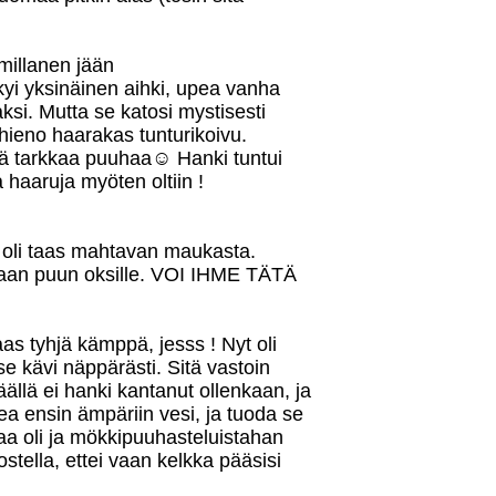
 millanen jään
yi yksinäinen aihki, upea vanha
si. Mutta se katosi mystisesti
 hieno haarakas tunturikoivu.
llä tarkkaa puuhaa☺ Hanki tuntui
 haaruja myöten oltiin !
 oli taas mahtavan maukasta.
vamaan puun oksille. VOI IHME TÄTÄ
as tyhjä kämppä, jesss ! Nyt oli
se kävi näppärästi. Sitä vastoin
ällä ei hanki kantanut ollenkaan, ja
akea ensin ämpäriin vesi, ja tuoda se
kaa oli ja mökkipuuhasteluistahan
stella, ettei vaan kelkka pääsisi