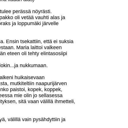
tulee perässä nöyrästi.
akko oli vetää vauhti alas ja
oraks ja loppumäki järvelle
oja. Ensin tsekattiin, että ei suksia
staan. Maria laittoi valkeen
 eteen oli tehty elintasosiipi
ullokin...ja nukkumaan.
valkeni huikaisevaan
ta, mutkiteltiin naapurijärven
rinko paistoi, kopek, koppek,
eessa mie olin jo sellasessa
yksen, sitä vaan välillä ihmetteli,
ä, välillä vain pysähdyttiin ja