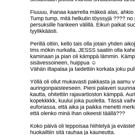
Fiuuuu, ihanaa kaarrella mäkeä alas, ahkio 
Tump tump, mitä helkutin töyssyjä ???? no p
persuksille hankeen välillä. Eikun paikat su
tyylikkäästi.
Perillä oltiin, kello tais olla jotain yhden aik
tms mökin nurkalla, JESSS saatiin olla kahe
kaminaan ja pian oli kämppä lämmin. Kämpän
sisävessoineen, huippua ☺
Vähän iltapalaa ja taidettiin korkata joku p
Yöllä oli ollut mukavasti pakkasta ja aamu 
auringonpaisteeseen. Pieni palaveri suunnas
kautta, ohitettiin rajavartioston kämppä. Au
kopekkkkk, kuului joka puolelta. Tässä vaih
euforiassa, että aika ja paikka menetti merkit
että olenko minä ihan oikeesti täällä???
Koko päivä oli leppoisaa hiihtelyä ja evästely
huokailtiin sitä rauhaa ja kauneutta.