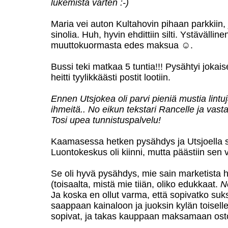
lukemista varten :-)
Maria vei auton Kultahovin pihaan parkkiin,
sinolia. Huh, hyvin ehdittiin silti. Ystävälli
muuttokuormasta edes maksua ☺.
Bussi teki matkaa 5 tuntia!!! Pysähtyi jokais
heitti tyylikkäästi postit lootiin.
Ennen Utsjokea oli parvi pieniä mustia lintuj
ihmeitä.. No eikun tekstari Rancelle ja vasta
Tosi upea tunnistuspalvelu!
Kaamasessa hetken pysähdys ja Utsjoella si
Luontokeskus oli kiinni, mutta päästiin sen 
Se oli hyvä pysähdys, mie sain marketista 
(toisaalta, mistä mie tiiän, oliko edukkaat.
N
Ja koska en ollut varma, että sopivatko suksi
saappaan kainaloon ja juoksin kylän toiselle
sopivat, ja takas kauppaan maksamaan ost