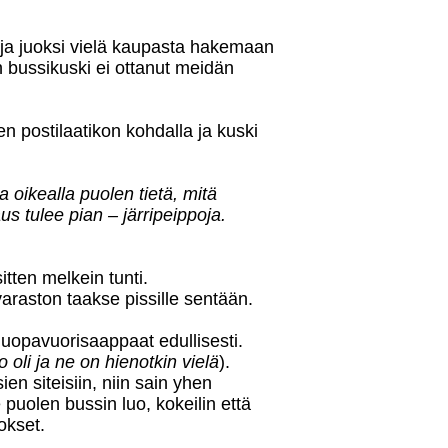
 ja juoksi vielä kaupasta hakemaan
nen bussikuski ei ottanut meidän
en postilaatikon kohdalla ja kuski
a oikealla puolen tietä, mitä
us tulee pian – järripeippoja.
tten melkein tunti.
varaston taakse pissille sentään.
huopavuorisaappaat edullisesti.
o oli ja ne on hienotkin vielä
).
en siteisiin, niin sain yhen
 puolen bussin luo, kokeilin että
okset.