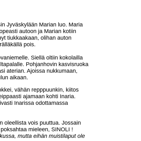
sin Jyväskylään Marian luo. Maria
opeasti autoon ja Marian kotiin
yt tiukkaakaan, olihan auton
älläkällä pois.
aniemelle. Siellä oltiin kokolailla
ltapalalle. Pohjanhovin kasvisruoka
nasi aterian. Ajoissa nukkumaan,
ulun aikaan.
okkei, vähän repppuunkin, kiitos
ippaasti ajamaan kohti Inaria.
pivasti Inarissa odottamassa
 oleellista vois puuttua. Jossain
e poksahtaa mieleen, SINOLI !
askussa, mutta eihän muistilaput ole