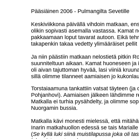
Pääsiäinen 2006
-
Pulmangilta Sevetille
Keskiviikkona päivällä vihdoin matkaan, en
olikin sopivasti asemalla vastassa. Kamat n
pakkaamaan loput tavarat autoon. Eikä tehn
takapenkin takaa vedetty ylimääräiset pellit r
Ja niin päästiin matkaan nelostietä pitkin Rov
suunniteltuun aikaan. Kamat huoneseen ja i
oli aivan tajuttoman hyvää, lasi viiniä kruu
sillä olimme tilanneet aamiaisen jo kukonla
Torstaiaamuna tankattiin vatsat täyteen (ja 
Pohjanhovi). Aamiaisen jälkeen lähdimme re
Matkalla ei turhia pysähdelty, ja olimme so
Nuorgamin bussia.
Matkalla kävi monesti mielessä, että mitähän
Inarin matkahuollon edessä se tais Mariall
(
Se kyllä luki siinä muistilapussa joka oli t