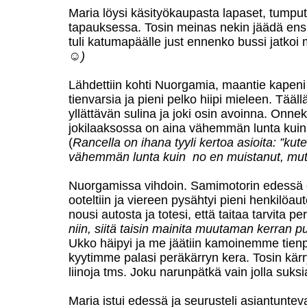
Maria löysi käsityökaupasta lapaset, tumput, 
tapauksessa. Tosin meinas nekin jäädä ens
tuli katumapäälle just ennenko bussi jatkoi 
☺)
Lähdettiin kohti Nuorgamia, maantie kapeni 
tienvarsia ja pieni pelko hiipi mieleen. Täällä
yllättävän sulina ja joki osin avoinna. Onnek
jokilaaksossa on aina vähemmän lunta kuin
(
Rancella on ihana tyyli kertoa asioita: ”kut
vähemmän lunta kuin no en muistanut, mutta
Nuorgamissa vihdoin. Samimotorin edessä o
ooteltiin ja viereen pysähtyi pieni henkilöa
nousi autosta ja totesi, että taitaa tarvit
niin, siitä taisin mainita muutaman kerran p
Ukko häipyi ja me jäätiin kamoinemme tienp
kyytimme palasi peräkärryn kera. Tosin kärry
liinoja tms. Joku narunpätkä vain jolla suksia
Maria istui edessä ja seurusteli asiantunte