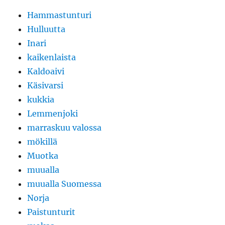
Hammastunturi
Hulluutta
Inari
kaikenlaista
Kaldoaivi
Käsivarsi
kukkia
Lemmenjoki
marraskuu valossa
mökillä
Muotka
muualla
muualla Suomessa
Norja
Paistunturit