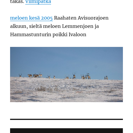
takas.
Vilmipätkä
meloen kesä 2005
Raahaten Avisuorajoen
alkuun, sieltä meloen Lemmenjoen ja
Hammastunturin poikki Ivaloon
Video