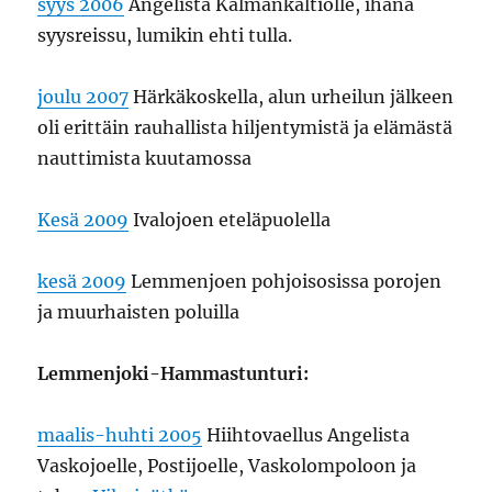
syys 2006
Angelista Kalmankaltiolle, ihana
syysreissu, lumikin ehti tulla.
joulu 2007
Härkäkoskella, alun urheilun jälkeen
oli erittäin rauhallista hiljentymistä ja elämästä
nauttimista kuutamossa
Kesä 2009
Ivalojoen eteläpuolella
kesä 2009
Lemmenjoen pohjoisosissa porojen
ja muurhaisten poluilla
Lemmenjoki-Hammastunturi:
maalis-huhti 2005
Hiihtovaellus Angelista
Vaskojoelle, Postijoelle, Vaskolompoloon ja