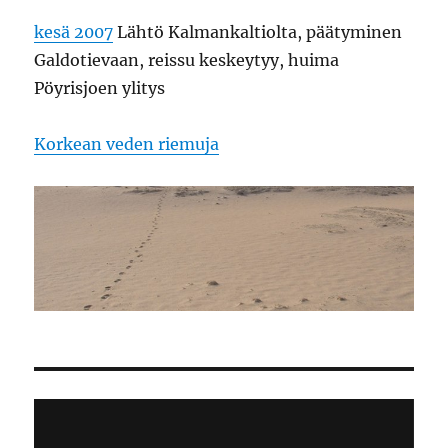
kesä 2007
Lähtö Kalmankaltiolta, päätyminen
Galdotievaan, reissu keskeytyy, huima
Pöyrisjoen ylitys
Korkean veden riemuja
Video
Player