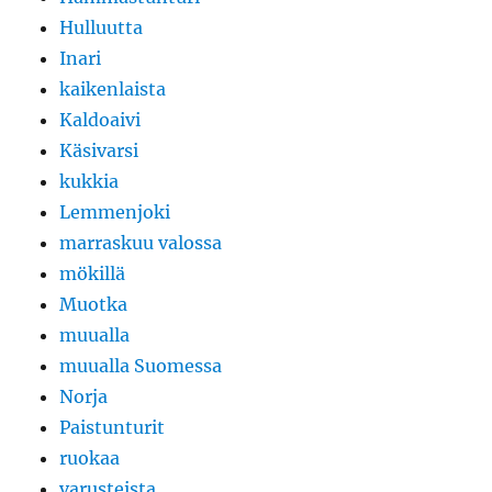
Hulluutta
Inari
kaikenlaista
Kaldoaivi
Käsivarsi
kukkia
Lemmenjoki
marraskuu valossa
mökillä
Muotka
muualla
muualla Suomessa
Norja
Paistunturit
ruokaa
varusteista