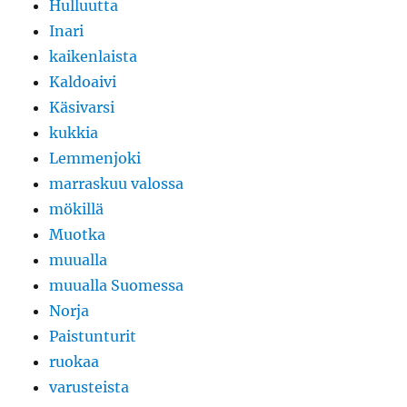
Hulluutta
Inari
kaikenlaista
Kaldoaivi
Käsivarsi
kukkia
Lemmenjoki
marraskuu valossa
mökillä
Muotka
muualla
muualla Suomessa
Norja
Paistunturit
ruokaa
varusteista