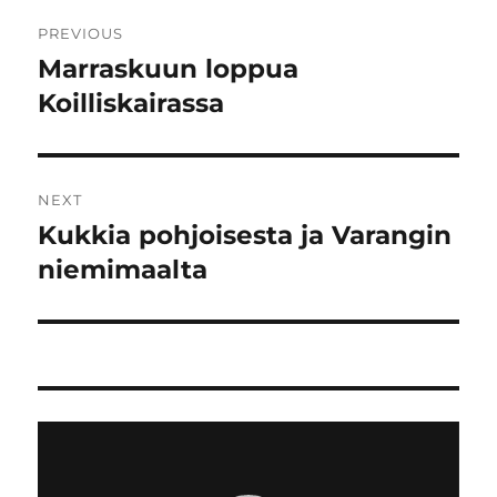
Post
PREVIOUS
navigation
Marraskuun loppua
Previous
post:
Koilliskairassa
NEXT
Kukkia pohjoisesta ja Varangin
Next
post:
niemimaalta
Video
Player