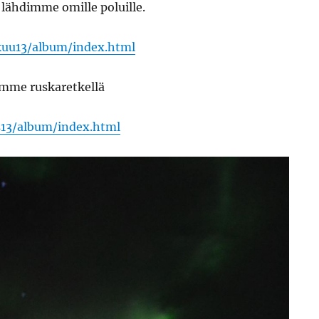
 lähdimme omille poluille.
kuu13/album/index.html
mme ruskaretkellä
s13/album/index.html