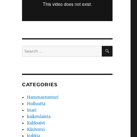
SEARCH
Search
for:
CATEGORIES
Hammastunturi
Hulluutta
Inari
kaikenlaista
Kaldoaivi
Käsivarsi
kukkia