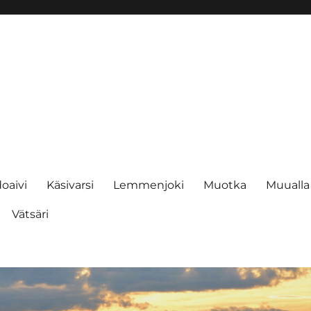
oaivi
Käsivarsi
Lemmenjoki
Muotka
Muualla
Vätsäri