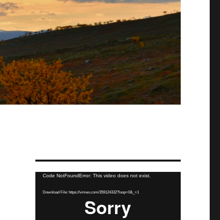
Video
Code NotFoundError: This video does not exist.
Player
Download File: https://vimeo.com/359124332?loop=0&_=1