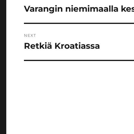
navigation
Varangin niemimaalla ke
Previous
post:
NEXT
Retkiä Kroatiassa
Next
post: