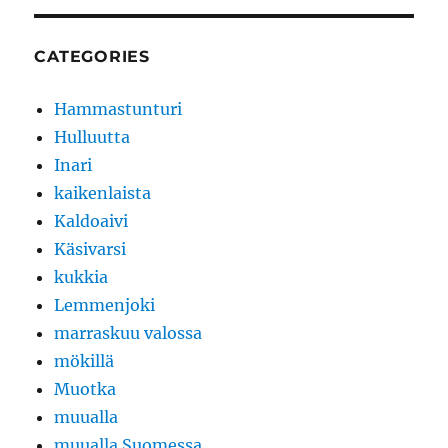
CATEGORIES
Hammastunturi
Hulluutta
Inari
kaikenlaista
Kaldoaivi
Käsivarsi
kukkia
Lemmenjoki
marraskuu valossa
mökillä
Muotka
muualla
muualla Suomessa