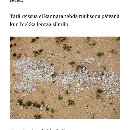
leveä.
Tätä reissua ei kannata tehdä tuulisena päivänä
kun hiekka lentää silmiin.